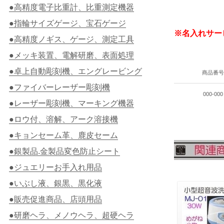
●高精度電子比重計、比重測定機器
●指輪サイズゲージ、宝石ゲージ
※名入れサー
●高精度ノギス、ゲージ、測定工具
●メッキ装置、電解研磨、表面処理
●卓上自動彫刻機、エングレービング
商品番
●ファイバーレーザー彫刻機
000-000
●レーザー彫刻機、マーキング機器
●ロウ付、溶解、アーク溶接機
●キョンセーム革、鹿皮セーム
●銀製品.金製品変色防止シート
●ジュエリーお手入れ用品
●いぶし液、銀黒、黒化液
●販売促進商品、店頭用品
●研磨ヘラ、メノウヘラ、超硬ヘラ