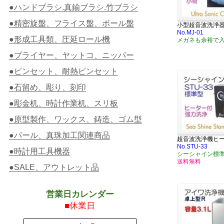
●ハンドブラシ.真鍮ブラシ.竹ブラシ
●精密旋盤、フライス盤、ボール盤
小型超音波洗浄
No.MJ-01
●形成工具類、圧延ロール機
メガネも余裕で
●プライヤー、ヤットコ、ニッパー
●ピンセット、耐熱ピンセット
●石留め、彫り、刻印
●彫金机、時計作業机、スリ板
●原型製作、ワックス、鋳造、ゴム型
●パール、真珠加工関連商品
超音波洗浄機ヒ
No.STU-33
●時計用工具機器
シーシャイン標
送料無料
●SALE、アウトレット品
営業日カレンダー
■休業日