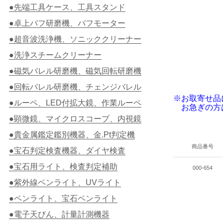
●先端工具ケース、工具スタンド
●卓上バフ研磨機、バフモーター
●超音波洗浄機、ソニッククリーナー
●洗浄スチームクリーナー
●磁気バレル研磨機、磁気回転研磨機
●回転バレル研磨機、チェンジバレル
※お取寄せ品
●ルーペ、LED付拡大鏡、作業ルーペ
お急ぎの方
●顕微鏡、マイクロスコープ、内視鏡
●貴金属鑑定鑑別機器、金.Pt判定機
商品番号
●宝石判定検査機器、ダイヤ検査
●宝石用ライト、検査判定補助
000-654
●紫外線ペンライト、UVライト
●ペンライト、宝石ペンライト
●電子天びん、計量計測機器