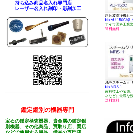
持ち込み商品名入れ専門店
レーザー名入れ刻印・彫刻加工
超音波洗浄機ヒ
No.AU-150C
アイワ医科工業
送料無料
洗浄スチームク
No.MRS-1
歯科技工や宝飾
ネなどに最適な
送料無料
鑑定鑑別の機器専門
宝石の鑑定検査機器、貴金属の鑑定鑑
別機器、その他商品、買取り店、質店
などで使用する用品、備品の専門店