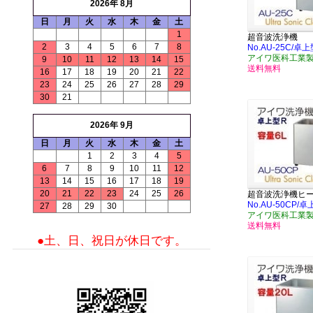
2026年 8月
日
月
火
水
木
金
土
1
超音波洗浄機
2
3
4
5
6
7
8
No.AU-25C/卓
アイワ医科工業
9
10
11
12
13
14
15
送料無料
16
17
18
19
20
21
22
23
24
25
26
27
28
29
30
21
2026年 9月
日
月
火
水
木
金
土
1
2
3
4
5
6
7
8
9
10
11
12
13
14
15
16
17
18
19
20
21
22
23
24
25
26
超音波洗浄機ヒ
No.AU-50CP/
27
28
29
30
アイワ医科工業
送料無料
●土、日、祝日が休日です。