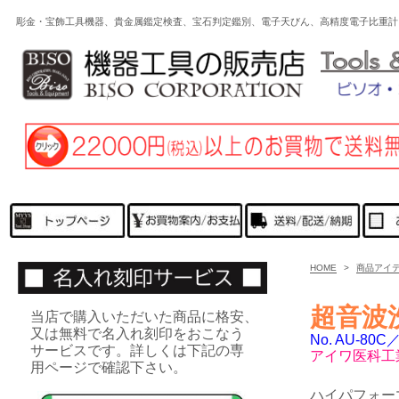
彫金・宝飾工具機器、貴金属鑑定検査、宝石判定鑑別、電子天びん、高精度電子比重計
HOME
>
商品アイ
超音波
当店で購入いただいた商品に格安、
又は無料で名入れ刻印をおこなう
No. AU-8
サービスです。詳しくは下記の専
アイワ医科工
用ページで確認下さい。
ハイパフォー