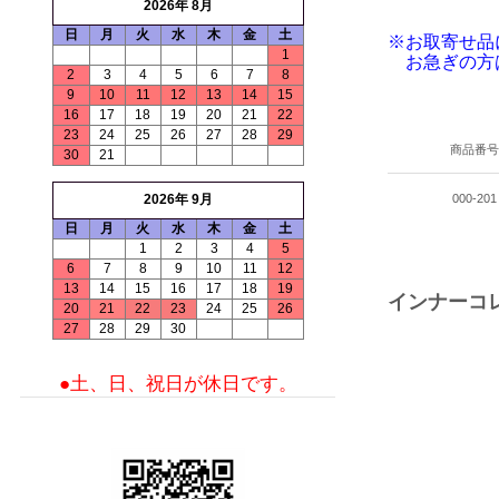
2026年 8月
日
月
火
水
木
金
土
※お取寄せ品
1
お急ぎの方
2
3
4
5
6
7
8
9
10
11
12
13
14
15
16
17
18
19
20
21
22
23
24
25
26
27
28
29
商品番
30
21
2026年 9月
000-201
日
月
火
水
木
金
土
1
2
3
4
5
6
7
8
9
10
11
12
13
14
15
16
17
18
19
インナーコレ
20
21
22
23
24
25
26
27
28
29
30
●土、日、祝日が休日です。