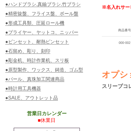
●ハンドブラシ.真鍮ブラシ.竹ブラシ
※名入れサー
●精密旋盤、フライス盤、ボール盤
●形成工具類、圧延ロール機
商品番
●プライヤー、ヤットコ、ニッパー
●ピンセット、耐熱ピンセット
000-002
●石留め、彫り、刻印
●彫金机、時計作業机、スリ板
●原型製作、ワックス、鋳造、ゴム型
オプシ
●パール、真珠加工関連商品
スリーブコレ
●時計用工具機器
●SALE、アウトレット品
営業日カレンダー
■休業日