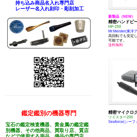
持ち込み商品名入れ専門店
レーザー名入れ刻印・彫刻加工
新製品（NEW）
精密ハンドピ
HP-250
Mr.Meister
(東洋
高回転でも安定
可能です。
送料無料
鑑定鑑別の機器専門
精密マイクロ
ツイスター200
Seaforce(シー
宝石の鑑定検査機器、貴金属の鑑定鑑
別機器、その他商品、買取り店、質店
などで使用する用品、備品の専門店