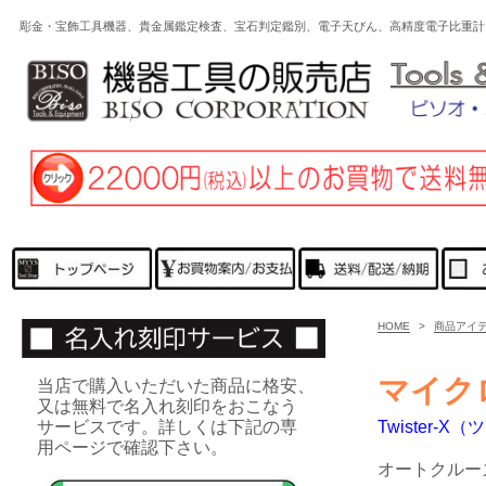
彫金・宝飾工具機器、貴金属鑑定検査、宝石判定鑑別、電子天びん、高精度電子比重計
HOME
>
商品アイ
マイク
当店で購入いただいた商品に格安、
又は無料で名入れ刻印をおこなう
サービスです。詳しくは下記の専
Twister-X
用ページで確認下さい。
オートクルー