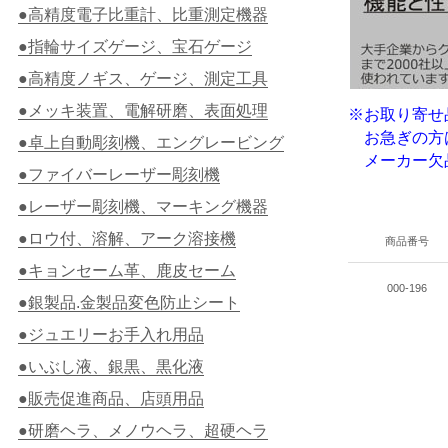
●高精度電子比重計、比重測定機器
●指輪サイズゲージ、宝石ゲージ
●高精度ノギス、ゲージ、測定工具
●メッキ装置、電解研磨、表面処理
※お取り寄せ
お急ぎの方
●卓上自動彫刻機、エングレービング
メーカー欠品
●ファイバーレーザー彫刻機
●レーザー彫刻機、マーキング機器
●ロウ付、溶解、アーク溶接機
商品番号
●キョンセーム革、鹿皮セーム
000-196
●銀製品.金製品変色防止シート
●ジュエリーお手入れ用品
●いぶし液、銀黒、黒化液
●販売促進商品、店頭用品
●研磨ヘラ、メノウヘラ、超硬ヘラ