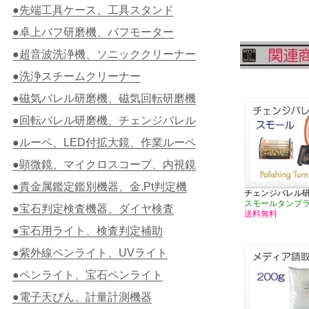
●先端工具ケース、工具スタンド
●卓上バフ研磨機、バフモーター
●超音波洗浄機、ソニッククリーナー
●洗浄スチームクリーナー
●磁気バレル研磨機、磁気回転研磨機
●回転バレル研磨機、チェンジバレル
●ルーペ、LED付拡大鏡、作業ルーペ
●顕微鏡、マイクロスコープ、内視鏡
●貴金属鑑定鑑別機器、金.Pt判定機
チェンジバレル
スモールタンブラ
●宝石判定検査機器、ダイヤ検査
送料無料
●宝石用ライト、検査判定補助
●紫外線ペンライト、UVライト
●ペンライト、宝石ペンライト
●電子天びん、計量計測機器