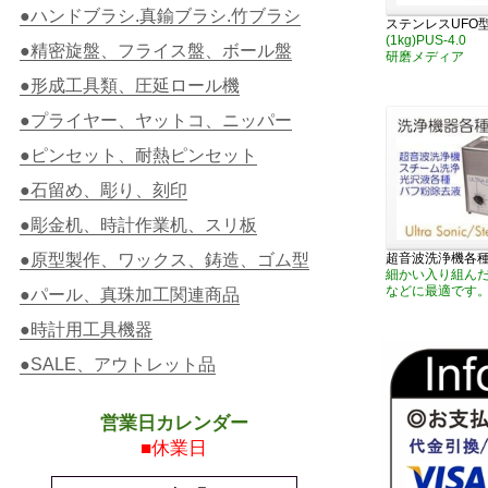
●ハンドブラシ.真鍮ブラシ.竹ブラシ
ステンレスUFO型
(1kg)PUS-4.0
●精密旋盤、フライス盤、ボール盤
研磨メディア
●形成工具類、圧延ロール機
●プライヤー、ヤットコ、ニッパー
●ピンセット、耐熱ピンセット
●石留め、彫り、刻印
●彫金机、時計作業机、スリ板
●原型製作、ワックス、鋳造、ゴム型
超音波洗浄機各
細かい入り組ん
などに最適です
●パール、真珠加工関連商品
●時計用工具機器
●SALE、アウトレット品
営業日カレンダー
■休業日