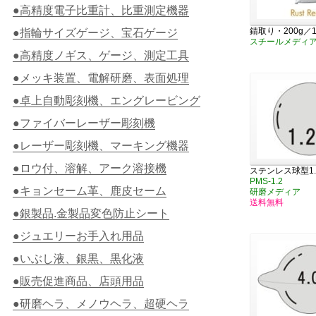
●高精度電子比重計、比重測定機器
錆取り・200g／1
●指輪サイズゲージ、宝石ゲージ
スチールメディ
●高精度ノギス、ゲージ、測定工具
●メッキ装置、電解研磨、表面処理
●卓上自動彫刻機、エングレービング
●ファイバーレーザー彫刻機
●レーザー彫刻機、マーキング機器
●ロウ付、溶解、アーク溶接機
ステンレス球型1.2
PMS-1.2
●キョンセーム革、鹿皮セーム
研磨メディア
送料無料
●銀製品.金製品変色防止シート
●ジュエリーお手入れ用品
●いぶし液、銀黒、黒化液
●販売促進商品、店頭用品
●研磨ヘラ、メノウヘラ、超硬ヘラ