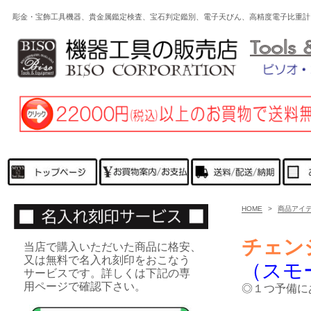
彫金・宝飾工具機器、貴金属鑑定検査、宝石判定鑑別、電子天びん、高精度電子比重計
HOME
>
商品アイ
チェン
当店で購入いただいた商品に格安、
又は無料で名入れ刻印をおこなう
（スモ
サービスです。詳しくは下記の専
用ページで確認下さい。
◎１つ予備に